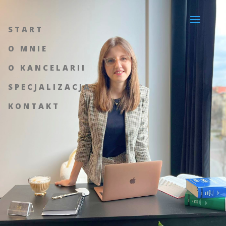
START
O MNIE
O KANCELARII
SPECJALIZACJA
KONTAKT